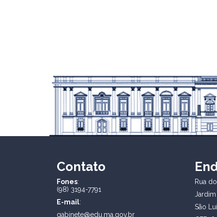
Contato
En
Fones
:
Rua dos
(98) 3194-7791
Jardim
E-mail
:
São Lu
gabinete@edu.ma.gov.br