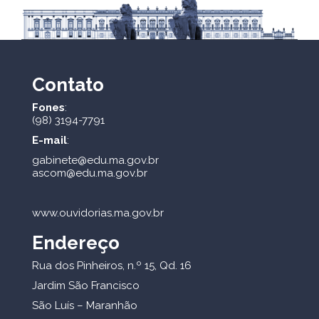
Contato
Fones
:
(98) 3194-7791
E-mail
:
gabinete@edu.ma.gov.br
ascom@edu.ma.gov.br
www.ouvidorias.ma.gov.br
Endereço
Rua dos Pinheiros, n.º 15, Qd. 16
Jardim São Francisco
São Luís – Maranhão