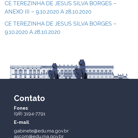
CE TEREZINHA DE JESUS SILVA BORGES –
ANEXO III – 9.10.2020 A 28.10.2020
CE TEREZINHA DE JESUS SILVA BORGES –
9.10.2020 A 28.10.2020
Contato
Fones
:
(98) 3194-7791
E-mail
:
gabinete@edu.ma.gov.br
ascom@edu.ma.gov.br