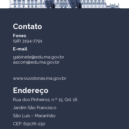
Contato
Fones
:
(98) 3194-7791
E-mail
:
gabinete@edu.ma.gov.br
ascom@edu.ma.gov.br
www.ouvidorias.ma.gov.br
Endereço
Rua dos Pinheiros, n.º 15, Qd. 16
Jardim São Francisco
São Luís – Maranhão
CEP: 65076-250