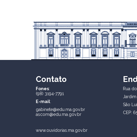
Contato
En
Fones
:
Rua dos
(98) 3194-7791
Jardim
E-mail
:
São Lu
gabinete@edu.ma.gov.br
CEP: 6
ascom@edu.ma.gov.br
www.ouvidorias.ma.gov.br