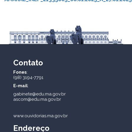
Contato
Fones
:
(98) 3194-7791
E-mail
:
gabinete@edu.ma.gov.br
ascom@edu.ma.gov.br
www.ouvidorias.ma.gov.br
Endereço