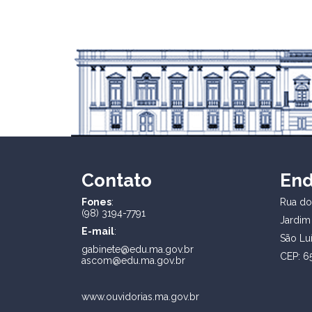
Contato
En
Fones
:
Rua dos
(98) 3194-7791
Jardim
E-mail
:
São Lu
gabinete@edu.ma.gov.br
CEP: 6
ascom@edu.ma.gov.br
www.ouvidorias.ma.gov.br