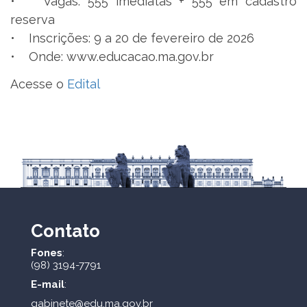
• Vagas: 555 imediatas + 555 em cadastro
reserva
• Inscrições: 9 a 20 de fevereiro de 2026
• Onde: www.educacao.ma.gov.br
Acesse o
Edital
Contato
Fones
:
(98) 3194-7791
E-mail
:
gabinete@edu.ma.gov.br