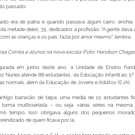
 do passado.
hado era de palha e quando passava algum carro, enchia
 da metade deles, 35, dedicados à profissão. “A gente dava 
 com as crianças e os pais, fazia por amor mesmo”, lembra.
isa Corrêa e alunos na nova escola (Foto: Handson Chagas
gurada em junho deste ano, a Unidade de Ensino Fund
ez Nunes atende 88 estudantes, da Educação Infantil ao 5º
as normais, além da Educação de Jovens e Adultos (EJA).
ntigo barracão de taipa, uma média de 15 estudantes f
turma multisseriada – ou seja, várias séries na mesma
o tempo. Isso obrigava alguns dos pequenos morador
prendizado de quem ficava por lá.