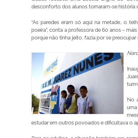
desconforto dos alunos tornaram-se história
“As paredes eram só aqui na metade, o tel
poeira”, conta a professora de 60 anos – mais
porque não tinha jeito, fazia por se preocupar
Narc
Inau
Juar
turm
No a
uma 
mesm
estudar em outros povoados e dificultava o a