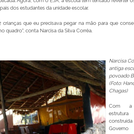
icada. Agora, com o EJA, a escola tem tentado reverter os
ais dos estudantes da unidade escolar.
 12 crianças que eu precisava pegar na mão para que cons
no quadro”, conta Narcisa da Silva Corrêa.
Narcisa Co
antiga esc
povoado B
(Foto: Han
Chagas)
Com a
estrutura
construí
Gover