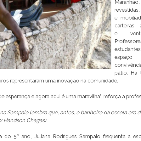
Maranhão, 
revestidas
e mobilia
carteiras, 
e ventil
Profess
estudant
espaç
convivên
pátio. Há
eiros representaram uma inovação na comunidade.
e esperança e agora aqui é uma maravilha”, reforça a profes
ana Sampaio lembra que, antes, o banheiro da escola era d
o: Handson Chagas)
a do 5º ano, Juliana Rodrigues Sampaio frequenta a es