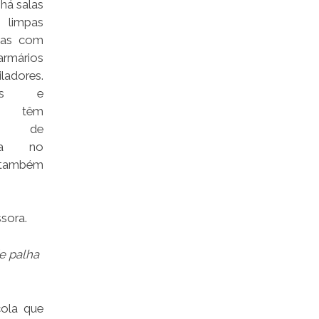
há salas
, limpas
das com
armários
adores.
ores e
es têm
o de
cia no
 também
sora.
e palha
cola que