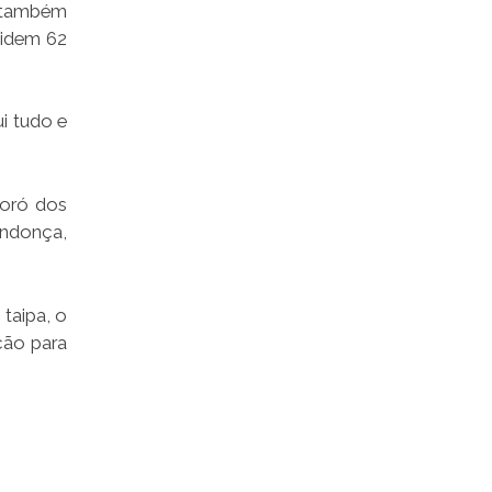
s também
sidem 62
ui tudo e
toró dos
ndonça,
 taipa, o
ção para