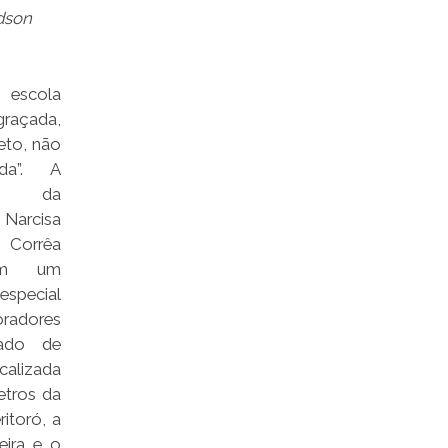
dson
 escola
raçada,
eto, não
da”. A
ira da
 Narcisa
 Corrêa
em um
 especial
oradores
ado de
calizada
etros da
itoró, a
eira e o