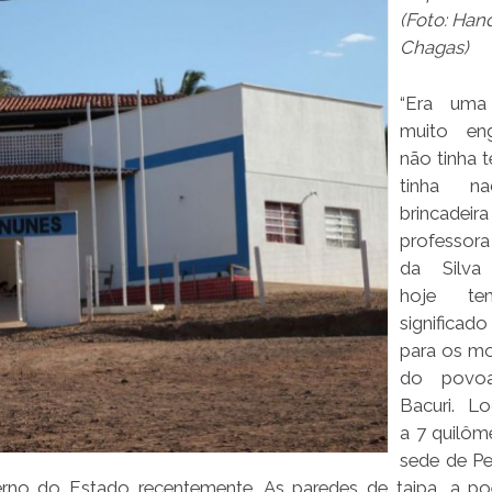
(Foto: Han
Chagas)
“Era uma
muito eng
não tinha t
tinha na
brincade
professora
da Silva
hoje t
significado
para os m
do povo
Bacuri. Lo
a 7 quilôm
sede de Per
no do Estado recentemente. As paredes de taipa, a po