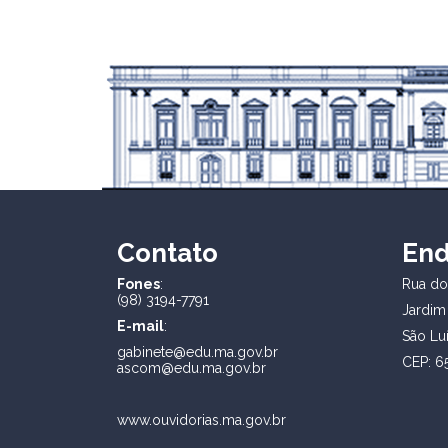
Contato
En
Fones
:
Rua dos
(98) 3194-7791
Jardim
E-mail
:
São Lu
gabinete@edu.ma.gov.br
CEP: 6
ascom@edu.ma.gov.br
www.ouvidorias.ma.gov.br