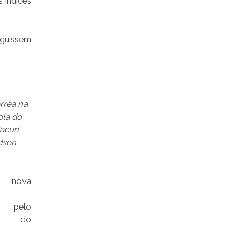
 índices
eguissem
rrêa na
ola do
acuri
dson
 nova
da pelo
no do