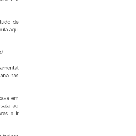
 tudo de
aula aqui
)
amental
 ano nas
icava em
 sala ao
es a ir