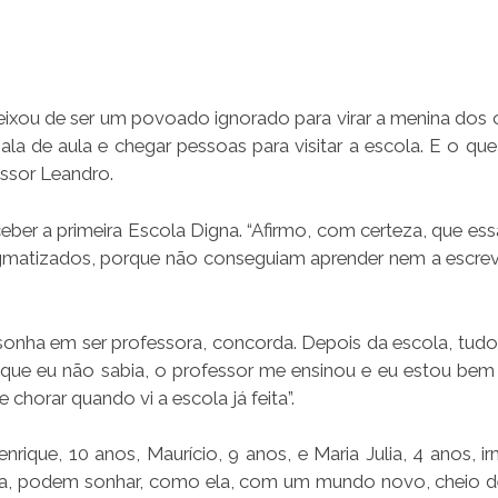
ixou de ser um povoado ignorado para virar a menina dos 
ala de aula e chegar pessoas para visitar a escola. E o que
essor Leandro.
ceber a primeira Escola Digna. “Afirmo, com certeza, que es
igmatizados, porque não conseguiam aprender nem a escrev
 sonha em ser professora, concorda. Depois da escola, tud
 que eu não sabia, o professor me ensinou e eu estou bem 
chorar quando vi a escola já feita”.
nrique, 10 anos, Maurício, 9 anos, e Maria Julia, 4 anos, i
na, podem sonhar, como ela, com um mundo novo, cheio d