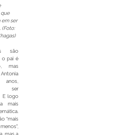
e
 que
 em ser
.
(Foto:
hagas)
s são
 o pai é
ro, mas
ntonia
3 anos,
 ser
. E logo
ia mais
temática.
ão “mais
nos”,
a, mas a