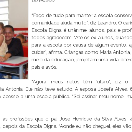
do estado
“Faço de tudo para manter a escola conserv
comunidade ajuda muito”, diz Leandro. O cari
Escola Digna é unânime: alunos, pais e prof
todos agradecem. “Até os ex-alunos, quand
para a escola por causa de algum evento, 
cuidar”, afirma. Crianças como Maria Antonia
meio da educação, projetam uma vida difer
pais e avós.
“Agora, meus netos têm futuro”, diz o l
ia Antonia. Ele não teve estudo. A esposa Josefa Alves, 
e acesso a uma escola pública. “Sei assinar meu nome, 
o as profissões que o pai José Henrique da Silva Alves, 
s, depois da Escola Digna. “Aonde eu não cheguei, eles vão 