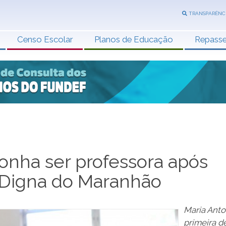
TRANSPARÊNC
Censo Escolar
Planos de Educação
Repass
onha ser professora após
a Digna do Maranhão
Maria Anto
primeira d