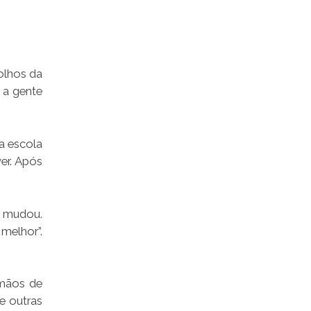
olhos da
 a gente
sa escola
er. Após
o mudou.
melhor”.
rmãos de
e outras