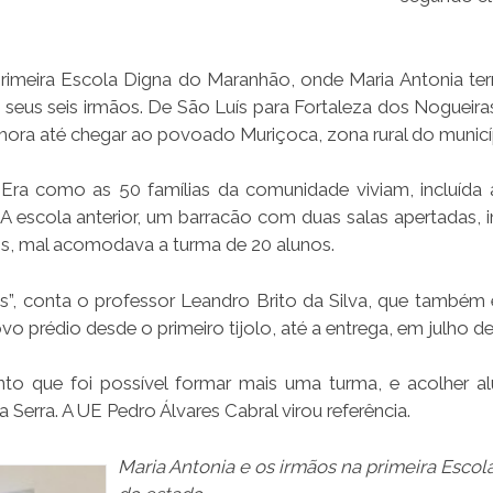
primeira Escola Digna do Maranhão, onde Maria Antonia te
seus seis irmãos. De São Luís para Fortaleza dos Nogueiras
hora até chegar ao povoado Muriçoca, zona rural do municí
 Era como as 50 famílias da comunidade viviam, incluída a
. A escola anterior, um barracão com duas salas apertadas, 
os, mal acomodava a turma de 20 alunos.
s”, conta o professor Leandro Brito da Silva, que também é
 prédio desde o primeiro tijolo, até a entrega, em julho de
to que foi possível formar mais uma turma, e acolher a
erra. A UE Pedro Álvares Cabral virou referência.
Maria Antonia e os irmãos na primeira Escol