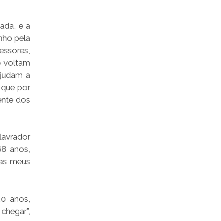
ada, e a
nho pela
essores,
o voltam
ajudam a
, que por
ente dos
avrador
68 anos,
mas meus
40 anos,
chegar”,