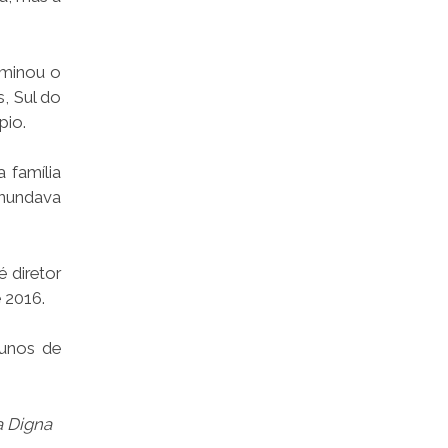
rminou o
, Sul do
pio.
 família
inundava
 diretor
 2016.
lunos de
a Digna