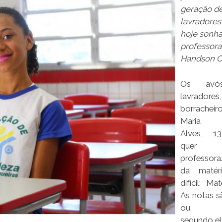
geração d
lavradores
hoje sonha
professora
Handson C
Os avó
lavradores,
borrachei
Maria A
Alves, 1
quer
professora
da matér
difícil: Ma
As notas s
ou me
segundo el