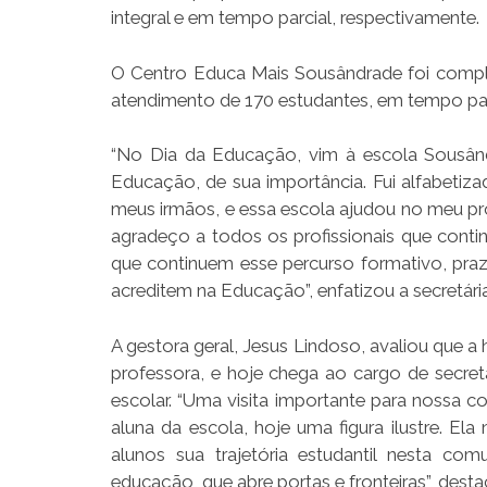
integral e em tempo parcial, respectivamente.
O Centro Educa Mais Sousândrade foi compl
atendimento de 170 estudantes, em tempo parci
“No Dia da Educação, vim à escola Sousân
Educação, de sua importância. Fui alfabetiza
meus irmãos, e essa escola ajudou no meu p
agradeço a todos os profissionais que contin
que continuem esse percurso formativo, praze
acreditem na Educação”, enfatizou a secretária
A gestora geral, Jesus Lindoso, avaliou que a 
professora, e hoje chega ao cargo de secret
escolar. “Uma visita importante para nossa c
aluna da escola, hoje uma figura ilustre. E
alunos sua trajetória estudantil nesta c
educação, que abre portas e fronteiras”, desta