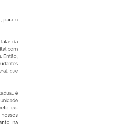
, para o
falar da
ital com
. Então,
tudantes
ral, que
tadual, é
munidade
ete, ex-
s nossos
mento na