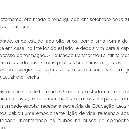
etamente reformado e reinaugurado em setembro de 2021
al e integral.
drade, onde estudei aos oito anos, como uma forma de 
da em casa, no interior do estado, e depois vim para a cap
rocesso de formação. A Educação transformou a minha vida
uam lutando nas escolas públicas brasileiras, peço aos es
roso e alegre, e aos pais, às famílias e à sociedade em ge
 Leuzinete Pereira.
história de vida de Leuzinete Pereira, que estudou na rede es
ária da pasta, representa uma lição importante para a co
omunidade escolar, receber a secretária de Educação Leuzin
la nos deixou uma emocionante lição de vida, relatando ao
omunidade, incentivando os alunos na busca de conheci
cou.