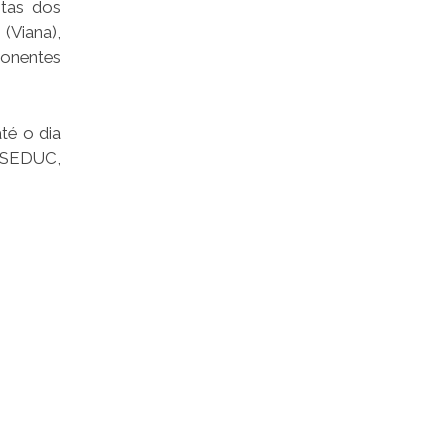
stas dos
(Viana),
ponentes
té o dia
a SEDUC,