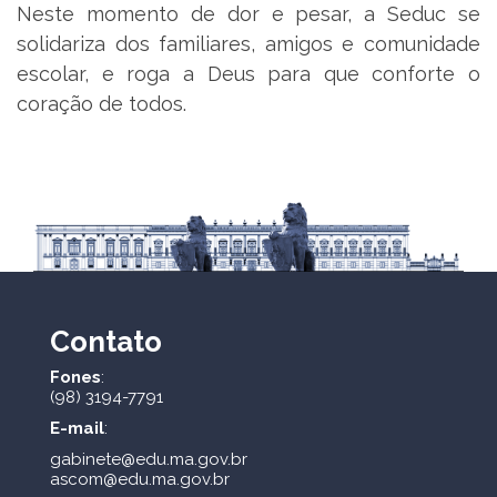
Neste momento de dor e pesar, a Seduc se
solidariza dos familiares, amigos e comunidade
escolar, e roga a Deus para que conforte o
coração de todos.
Contato
Fones
:
(98) 3194-7791
E-mail
:
gabinete@edu.ma.gov.br
ascom@edu.ma.gov.br