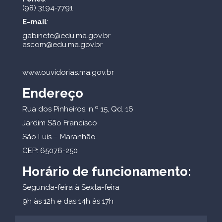
(98) 3194-7791
E-mail
:
gabinete@edu.ma.gov.br
ascom@edu.ma.gov.br
www.ouvidorias.ma.gov.br
Endereço
Rua dos Pinheiros, n.º 15, Qd. 16
Jardim São Francisco
São Luís – Maranhão
CEP: 65076-250
Horário de funcionamento:
Segunda-feira à Sexta-feira
9h às 12h e das 14h às 17h