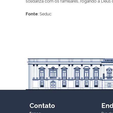
solidariza com os familiares, rogando a Deus 
Fonte
: Seduc
Contato
En