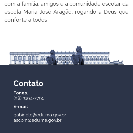
com a família, amigos e a comunidade escolar da
escola Maria José Aragão, rogando a Deus que
conforte a todos
Contato
Fones
:
(98) 3194-7791
E-mail
:
gabinete@edu.ma.gov.br
ascom@edu.ma.gov.br