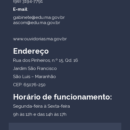
(98) 3194-7791
E-mail
:
gabinete@edu.ma.gov.br
ascom@edu.ma.gov.br
www.ouvidorias.ma.gov.br
Endereço
Rua dos Pinheiros, n.º 15, Qd. 16
Jardim São Francisco
São Luís – Maranhão
CEP: 65076-250
Horário de funcionamento:
Segunda-feira à Sexta-feira
9h às 12h e das 14h às 17h