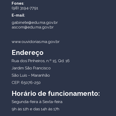
Fones
:
(98) 3194-7791
E-mail
:
gabinete@edu.ma.gov.br
ascom@edu.ma.gov.br
www.ouvidorias.ma.gov.br
Endereço
Rua dos Pinheiros, n.º 15, Qd. 16
Jardim São Francisco
São Luís – Maranhão
CEP: 65076-250
Horário de funcionamento:
Segunda-feira à Sexta-feira
9h às 12h e das 14h às 17h