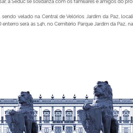
r, a Seduc se solidariza com os familiares e amigos do pro
á sendo velado na Central de Velórios Jardim da Paz, local
. O enterro será às 14h, no Cemitério Parque Jardim da Paz, n