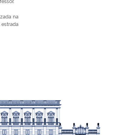
fessor.
izada na
a estrada