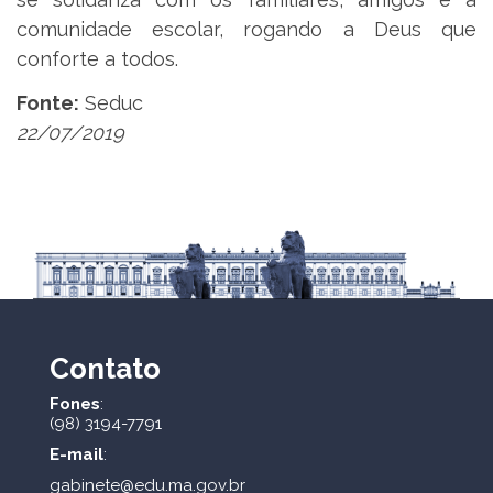
comunidade escolar, rogando a Deus que
conforte a todos.
Fonte:
Seduc
22/07/2019
Contato
Fones
:
(98) 3194-7791
E-mail
:
gabinete@edu.ma.gov.br