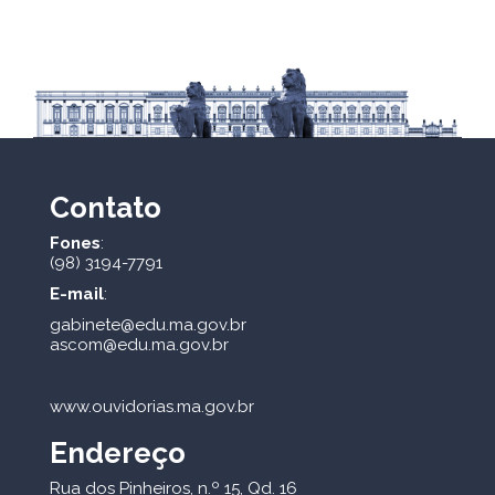
Contato
Fones
:
(98) 3194-7791
E-mail
:
gabinete@edu.ma.gov.br
ascom@edu.ma.gov.br
www.ouvidorias.ma.gov.br
Endereço
Rua dos Pinheiros, n.º 15, Qd. 16