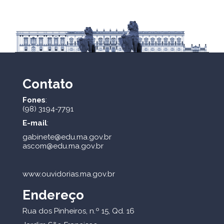
Contato
Fones
:
(98) 3194-7791
E-mail
:
gabinete@edu.ma.gov.br
ascom@edu.ma.gov.br
www.ouvidorias.ma.gov.br
Endereço
Rua dos Pinheiros, n.º 15, Qd. 16