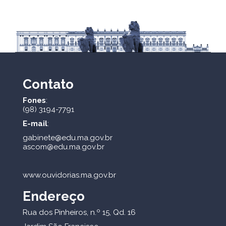
Contato
Fones
:
(98) 3194-7791
E-mail
:
gabinete@edu.ma.gov.br
ascom@edu.ma.gov.br
www.ouvidorias.ma.gov.br
Endereço
Rua dos Pinheiros, n.º 15, Qd. 16