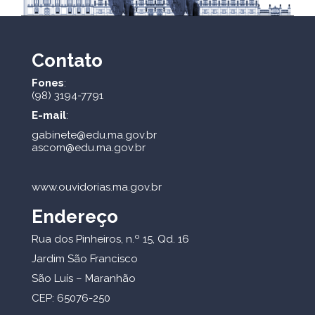
Contato
Fones
:
(98) 3194-7791
E-mail
:
gabinete@edu.ma.gov.br
ascom@edu.ma.gov.br
www.ouvidorias.ma.gov.br
Endereço
Rua dos Pinheiros, n.º 15, Qd. 16
Jardim São Francisco
São Luís – Maranhão
CEP: 65076-250