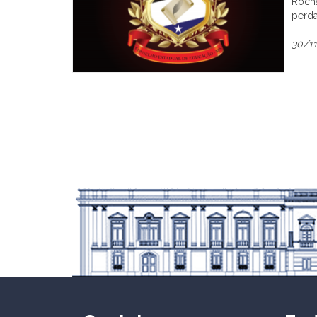
Rocha
perda
30/1