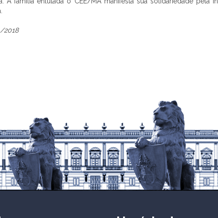
. À família enlutada o CEE/MA manifesta sua solidariedade pela in
.
1/2018