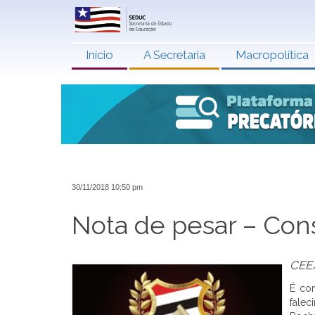
Início
A Secretaria
Macropolítica
30/11/2018 10:50 pm
Nota de pesar – Con
CEE
É co
falec