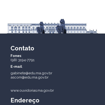
Contato
Fones
:
(98) 3194-7791
E-mail
:
gabinete@edu.ma.gov.br
ascom@edu.ma.gov.br
www.ouvidorias.ma.gov.br
Endereço