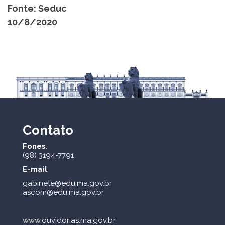
Fonte: Seduc
10/8/2020
Contato
Fones
:
(98) 3194-7791
E-mail
:
gabinete@edu.ma.gov.br
ascom@edu.ma.gov.br
www.ouvidorias.ma.gov.br