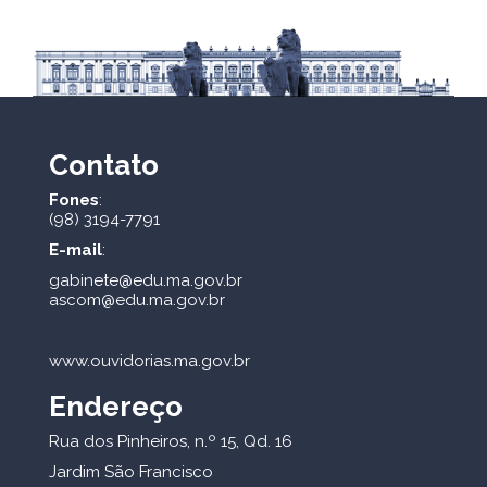
Contato
Fones
:
(98) 3194-7791
E-mail
:
gabinete@edu.ma.gov.br
ascom@edu.ma.gov.br
www.ouvidorias.ma.gov.br
Endereço
Rua dos Pinheiros, n.º 15, Qd. 16
Jardim São Francisco