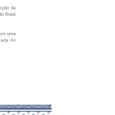
moção da
o Brasil
 por uma
tada. Ao