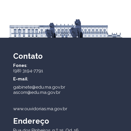
Contato
Fones
:
(98) 3194-7791
E-mail
:
gabinete@edu.ma.gov.br
ascom@edu.ma.gov.br
www.ouvidorias.ma.gov.br
Endereço
Rua dos Pinheiros, n.º 15, Qd. 16