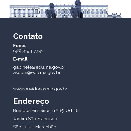
Contato
Fones
:
(98) 3194-7791
E-mail
:
gabinete@edu.ma.gov.br
ascom@edu.ma.gov.br
www.ouvidorias.ma.gov.br
Endereço
Rua dos Pinheiros, n.º 15, Qd. 16
Jardim São Francisco
São Luís – Maranhão