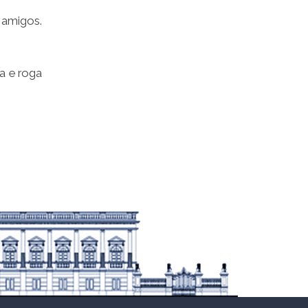
 amigos.
a e roga