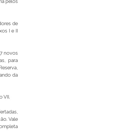
ia pelos
dores de
s I e II
27 novos
as, para
Reserva,
uando da
 VII.
ertadas,
ão. Vale
completa