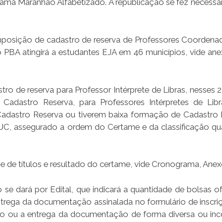
rama Maranhão Alfabetizado. A republicação se fez necessár
omposição de cadastro de reserva de Professores Coordena
PBA atingirá a estudantes EJA em 46 municípios, vide anexo
ro de reserva para Professor Intérprete de Libras, nesses 
adastro Reserva, para Professores Intérpretes de Libr
adastro Reserva ou tiverem baixa formação de Cadastro 
UC, assegurado a ordem do Certame e da classificação q
se de títulos e resultado do certame, vide Cronograma, Anexo
se dará por Edital, que indicará a quantidade de bolsas of
ntrega da documentação assinalada no formulário de inscriç
o ou a entrega da documentação de forma diversa ou in