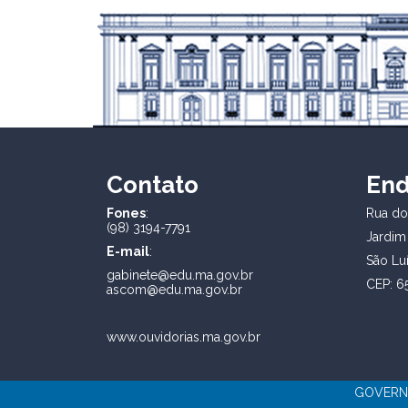
Contato
En
Fones
:
Rua dos
(98) 3194-7791
Jardim
E-mail
:
São Lu
gabinete@edu.ma.gov.br
CEP: 6
ascom@edu.ma.gov.br
www.ouvidorias.ma.gov.br
GOVERNO