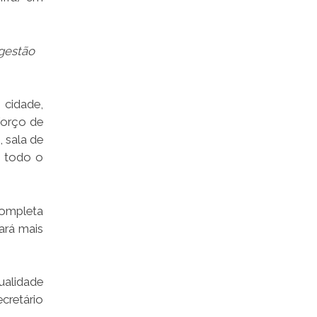
 gestão
 cidade,
forço de
, sala de
m todo o
completa
iará mais
ualidade
cretário