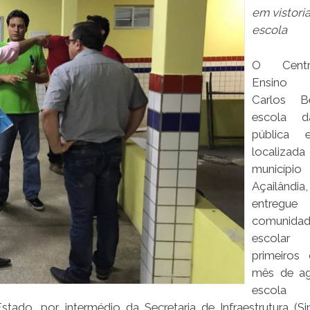
em vistoria
escola
O Cent
Ensino A
Carlos B
escola d
pública e
localiz
municí
Açailândi
entre
comunida
escola
primeiros
mês de ag
escol
tado, por intermédio da Secretaria de Infraestrutura (Si