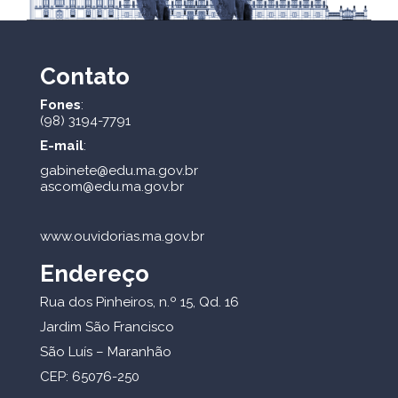
Contato
Fones
:
(98) 3194-7791
E-mail
:
gabinete@edu.ma.gov.br
ascom@edu.ma.gov.br
www.ouvidorias.ma.gov.br
Endereço
Rua dos Pinheiros, n.º 15, Qd. 16
Jardim São Francisco
São Luís – Maranhão
CEP: 65076-250