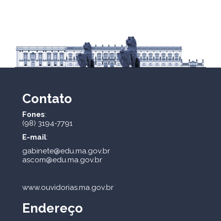
Contato
Fones
:
(98) 3194-7791
E-mail
:
gabinete@edu.ma.gov.br
ascom@edu.ma.gov.br
www.ouvidorias.ma.gov.br
Endereço