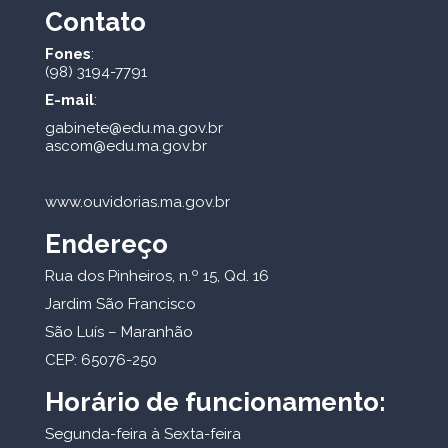
Contato
Fones
:
(98) 3194-7791
E-mail
:
gabinete@edu.ma.gov.br
ascom@edu.ma.gov.br
www.ouvidorias.ma.gov.br
Endereço
Rua dos Pinheiros, n.º 15, Qd. 16
Jardim São Francisco
São Luís – Maranhão
CEP: 65076-250
Horário de funcionamento:
Segunda-feira à Sexta-feira