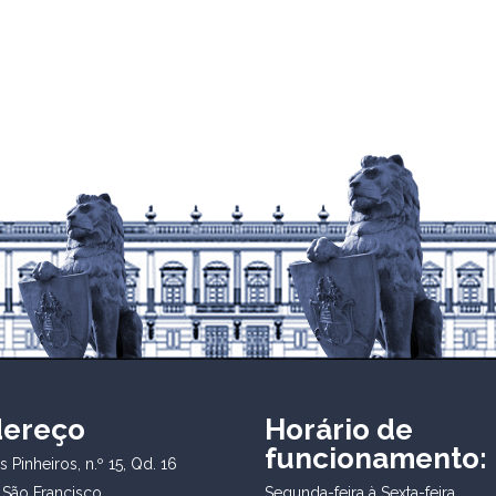
dereço
Horário de
funcionamento:
 Pinheiros, n.º 15, Qd. 16
 São Francisco
Segunda-feira à Sexta-feira