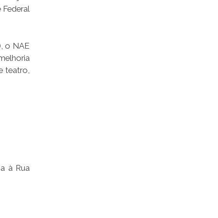
e Federal
), o NAE
melhoria
 teatro,
na à Rua