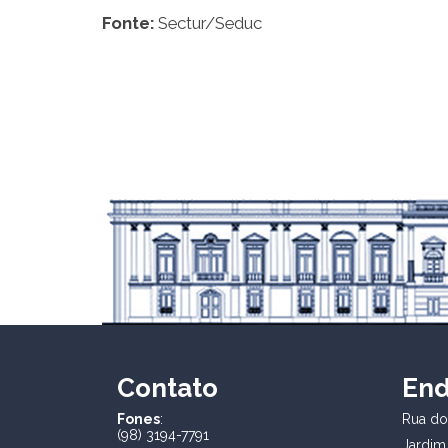
Fonte:
Sectur/Seduc
Contato
En
Fones
:
Rua dos
(98) 3194-7791
Jardim