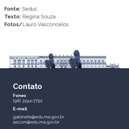
Fonte:
Seduc
Texto:
Regina Souza
Fotos/
Lauro Vasconcelos
Contato
Fones
:
(98) 3194-7791
E-mail
:
gabinete@edu.ma.gov.br
ascom@edu.ma.gov.br