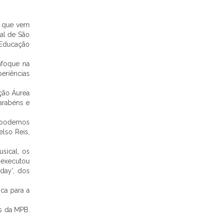
s que vem
al de São
 Educação
nfoque na
eriências
ção Áurea
arabéns e
s podemos
elso Reis,
sical, os
 executou
day’, dos
ca para a
s da MPB.