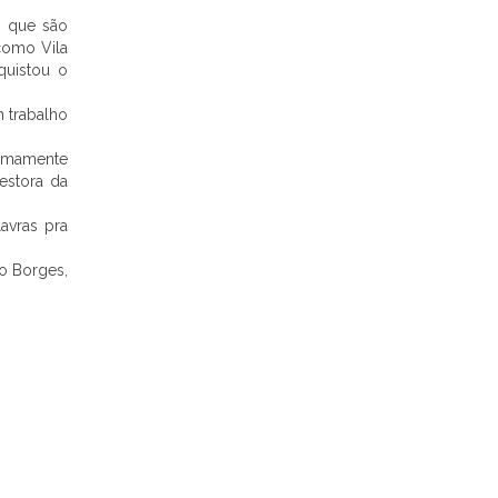
, que são
como Vila
quistou o
 trabalho
remamente
estora da
avras pra
o Borges,