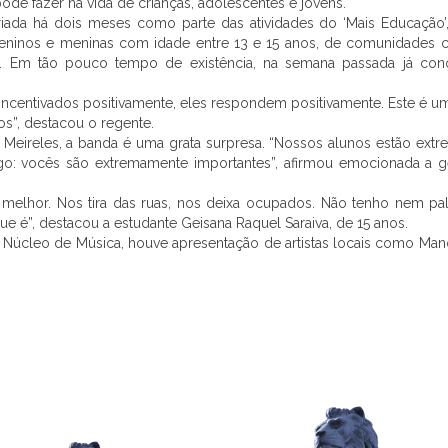
e fazer na vida de crianças, adolescentes e jovens.
ada há dois meses como parte das atividades do ‘Mais Educação’
meninos e meninas com idade entre 13 e 15 anos, de comunidades 
as. Em tão pouco tempo de existência, na semana passada já con
incentivados positivamente, eles respondem positivamente. Este é um
os”, destacou o regente.
ma Meireles, a banda é uma grata surpresa. “Nossos alunos estão ext
digo: vocês são extremamente importantes”, afirmou emocionada a g
 melhor. Nos tira das ruas, nos deixa ocupados. Não tenho nem pal
 é”, destacou a estudante Geisana Raquel Saraiva, de 15 anos.
 Núcleo de Música, houve apresentação de artistas locais como Man