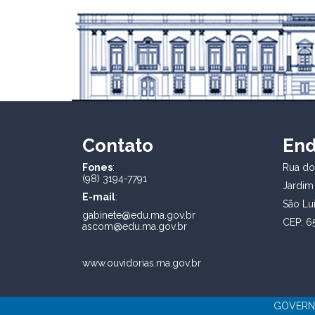
Contato
En
Fones
:
Rua dos
(98) 3194-7791
Jardim
E-mail
:
São Lu
gabinete@edu.ma.gov.br
CEP: 6
ascom@edu.ma.gov.br
www.ouvidorias.ma.gov.br
GOVERNO