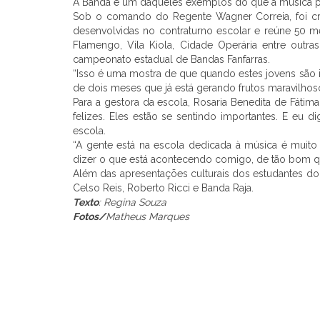
A Banda é um daqueles exemplos do que a música pod
Sob o comando do Regente Wagner Correia, foi cri
desenvolvidas no contraturno escolar e reúne 50 
Flamengo, Vila Kiola, Cidade Operária entre outr
campeonato estadual de Bandas Fanfarras.
“Isso é uma mostra de que quando estes jovens são 
de dois meses que já está gerando frutos maravilhos
Para a gestora da escola, Rosaria Benedita de Fáti
felizes. Eles estão se sentindo importantes. E eu 
escola.
“A gente está na escola dedicada à música é muito
dizer o que está acontecendo comigo, de tão bom que
Além das apresentações culturais dos estudantes do
Celso Reis, Roberto Ricci e Banda Raja.
Texto
: Regina Souza
Fotos/
Matheus Marques