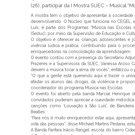
(26), participar da I Mostra SUEC – Musical “
A mostra tem o objetivo de apresentar à sociedade
desenvolvendo. O Núcleo que funciona no CEGEL, e 
Luís, é parte dos Programas “Música nas Escolas 
(Seduc), por meio da Supervisão de Educação e Cultur
O objetivo é oferecer às crianças, adolescentes e
vivência lúdica e prática, contribuindo para o p
enriquecedoras na consolidação da aprendizagem.
O evento contou com a presença do Secretário Adjun
Prazeres e a Supervisora da SUEC, Vanessa Aroso C
deixem a música tocar a alma de vocês”, enfatizou o 
“O que a gente está querendo aqui é trazer o uni
afastar os alunos das drogas, da violência e proporc
coordenador do programa Música nas Escolas.
O evento foi aberto pela banda Marcial Henrique 
convidados puderam apreciar a suavidade melódica d
canções como ‘Louvação à São Luís’, de Bandeira T
Beatles.
“Para nós é muito enriquecedor estar aqui, apresen
vida das pessoas”, disse Michael Martins Pestana, estu
A Banda Fanfara Inácio Rangel, escola do bairro Ci