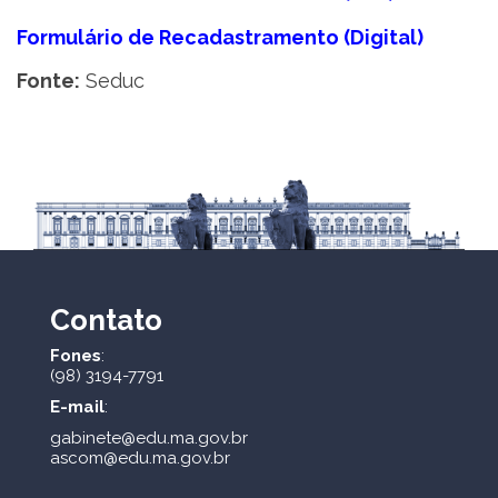
Formulário de Recadastramento (Digital)
Fonte:
Seduc
Contato
Fones
:
(98) 3194-7791
E-mail
:
gabinete@edu.ma.gov.br
ascom@edu.ma.gov.br