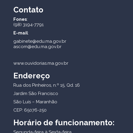
Contato
Fones
:
(98) 3194-7791
E-mail
:
gabinete@edu.ma.gov.br
ascom@edu.ma.gov.br
www.ouvidorias.ma.gov.br
Endereço
Rua dos Pinheiros, n.º 15, Qd. 16
Jardim São Francisco
São Luís – Maranhão
CEP: 65076-250
Horário de funcionamento:
Segunda-feira à Sexta-feira