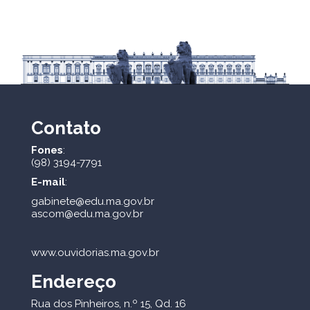
Contato
Fones
:
(98) 3194-7791
E-mail
:
gabinete@edu.ma.gov.br
ascom@edu.ma.gov.br
www.ouvidorias.ma.gov.br
Endereço
Rua dos Pinheiros, n.º 15, Qd. 16