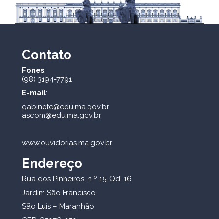
Contato
Fones
:
(98) 3194-7791
E-mail
:
gabinete@edu.ma.gov.br
ascom@edu.ma.gov.br
www.ouvidorias.ma.gov.br
Endereço
Rua dos Pinheiros, n.º 15, Qd. 16
Jardim São Francisco
São Luís – Maranhão