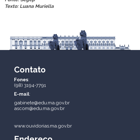
Texto:
Luana Muriella
Contato
Fones
:
(98) 3194-7791
E-mail
:
gabinete@edu.ma.gov.br
ascom@edu.ma.gov.br
www.ouvidorias.ma.gov.br
Endereço