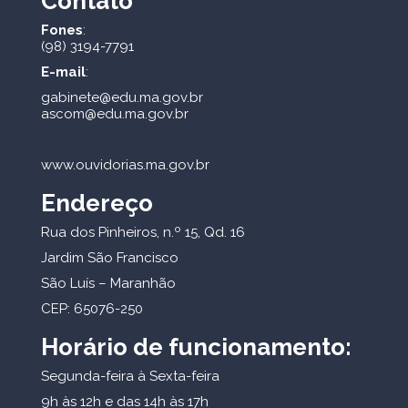
Contato
Fones
:
(98) 3194-7791
E-mail
:
gabinete@edu.ma.gov.br
ascom@edu.ma.gov.br
www.ouvidorias.ma.gov.br
Endereço
Rua dos Pinheiros, n.º 15, Qd. 16
Jardim São Francisco
São Luís – Maranhão
CEP: 65076-250
Horário de funcionamento:
Segunda-feira à Sexta-feira
9h às 12h e das 14h às 17h