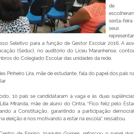
de En
escolhera
sexta-fei
seus
representa
o Seletivo para a função de Gestor Escolar 2016. A ass
ucação (Seduc), no auditório do Liceu Maranhense, cont
mbros do Colegiado Escolar das unidades da rede.
es Pinheiro Lira, mãe de estudante, fala do papel dos pais n
lar
odo, 10 pais se candidataram à vaga e às duas suplências
 Lília Miranda, mãe de aluno do Cintra. “Fico feliz pelo Est
ando a Constituição, garantindo a participação democrá
 na eleição e nos motivando a estar na escola”, ressaltou.
 Centro de Ensino Joaquim Gomes, reforçou o papel dos