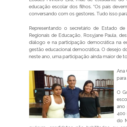
educação escolar dos filhos. “Os pais devem
conversando com os gestores. Tudo isso para 
Representando o secretário de Estado de
Regionais de Educação, Rosyjane Paula, d
diálogo e na participação democrática na e
gestão educacional democrática. O desejo do 
neste ano, uma participação ainda maior de t
Ana 
para
O Go
esco
ano 
400 
do M