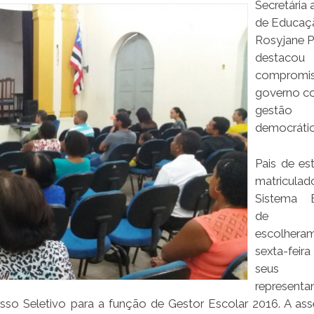
Secretária 
de Educaç
Rosyjane P
destacou
compromi
governo c
gestão
democráti
Pais de es
matricul
Sistema E
de En
escolhera
sexta-fei
seus
representa
o Seletivo para a função de Gestor Escolar 2016. A ass