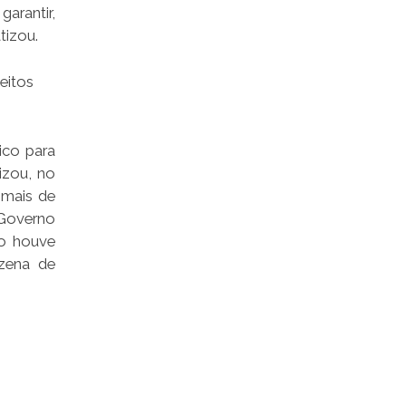
arantir,
tizou.
leitos
co para
izou, no
 mais de
o Governo
ão houve
nzena de