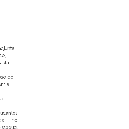
adjunta
ão,
aula,
sso do
om a
ca
tudantes
ados no
stadual