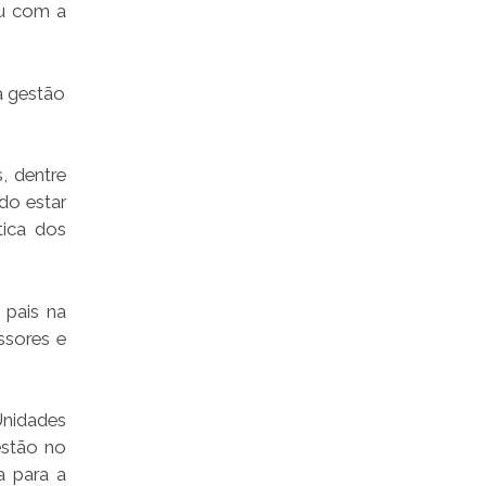
ou com a
a gestão
, dentre
ado estar
tica dos
 pais na
ssores e
nidades
estão no
a para a