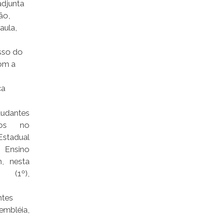
adjunta
ão,
aula,
sso do
om a
ca
tudantes
ados no
stadual
sino
m, nesta
ra (1º),
ntes
embléia,