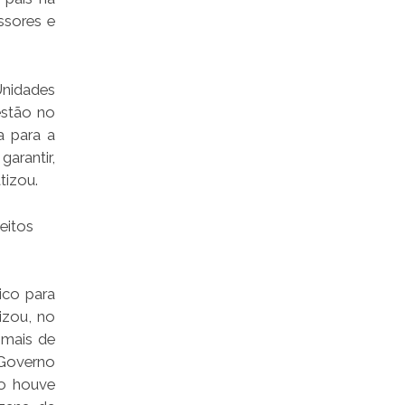
ssores e
nidades
estão no
a para a
arantir,
tizou.
leitos
co para
izou, no
 mais de
o Governo
ão houve