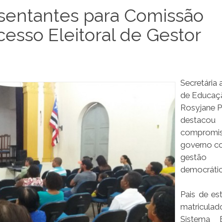
sentantes para Comissão
esso Eleitoral de Gestor
Secretária 
de Educaç
Rosyjane P
destacou
compromi
governo c
gestão
democráti
Pais de es
matricul
Sistema E