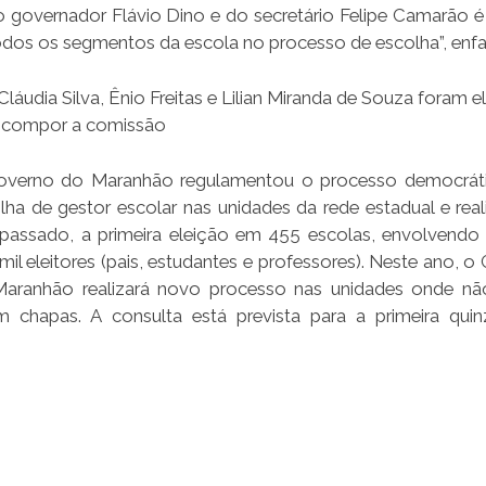
governador Flávio Dino e do secretário Felipe Camarão é g
odos os segmentos da escola no processo de escolha”, enfa
Cláudia Silva, Ênio Freitas e Lilian Miranda de Souza foram e
 compor a comissão
verno do Maranhão regulamentou o processo democráti
lha de gestor escolar nas unidades da rede estadual e real
passado, a primeira eleição em 455 escolas, envolvendo
mil eleitores (pais, estudantes e professores). Neste ano, 
aranhão realizará novo processo nas unidades onde n
 chapas. A consulta está prevista para a primeira qui