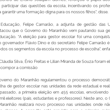
 participar das questões da escola, incentivando os profe
garantir uma formação digna para os nossos filhos”, disse.
 Educação, Felipe Camarão, a adjunta de gestão das U
estacou que o Governo do Maranhão vem pautando sua g
ducação. “A eleição para gestor escolar foi uma conquist
governador Flávio Dino e do secretário Felipe Camarão é g
odos os segmentos da escola no processo de escolha”, enfa
Cláudia Silva, Ênio Freitas e Lilian Miranda de Souza foram e
 compor a comissão
verno do Maranhão regulamentou o processo democráti
lha de gestor escolar nas unidades da rede estadual e real
passado, a primeira eleição em 455 escolas, envolvendo
mil eleitores (pais, estudantes e professores). Neste ano, 
aranhão realizará novo processo nas unidades onde n