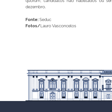
quórum, candidatos não habilitados ou sem
dezembro.
Fonte:
Seduc
Fotos/
Lauro Vasconcelos