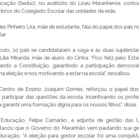
ucação (Seduc), no auditório do Liceu Maranhense, cont
mbros do Colegiado Escolar das unidades da rede.
es Pinheiro Lira, mãe de estudante, fala do papel dos pais n
lar
odo, 10 pais se candidataram à vaga e às duas suplências
 Lília Miranda, mãe de aluno do Cintra. “Fico feliz pelo Est
ando a Constituição, garantindo a participação democrá
 na eleição e nos motivando a estar na escola”, ressaltou.
 Centro de Ensino Joaquim Gomes, reforçou o papel dos
 participar das questões da escola, incentivando os profe
garantir uma formação digna para os nossos filhos”, disse.
 Educação, Felipe Camarão, a adjunta de gestão das U
estacou que o Governo do Maranhão vem pautando sua g
ducação. “A eleição para gestor escolar foi uma conquist