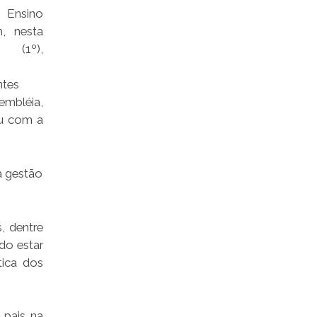
sino
m, nesta
ra (1º),
ntes
embléia,
ou com a
a gestão
, dentre
ado estar
tica dos
 pais na