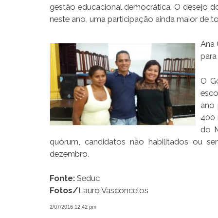
gestão educacional democrática. O desejo do 
neste ano, uma participação ainda maior de t
Ana 
para
O Go
esco
ano 
400 
do M
quórum, candidatos não habilitados ou sem
dezembro.
Fonte:
Seduc
Fotos/
Lauro Vasconcelos
2/07/2016 12:42 pm