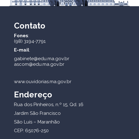
Contato
Fones
:
(98) 3194-7791
E-mail
:
gabinete@edu.ma.gov.br
ascom@edu.ma.gov.br
www.ouvidorias.ma.gov.br
Endereço
Rua dos Pinheiros, n.º 15, Qd. 16
Jardim São Francisco
São Luís – Maranhão
CEP: 65076-250