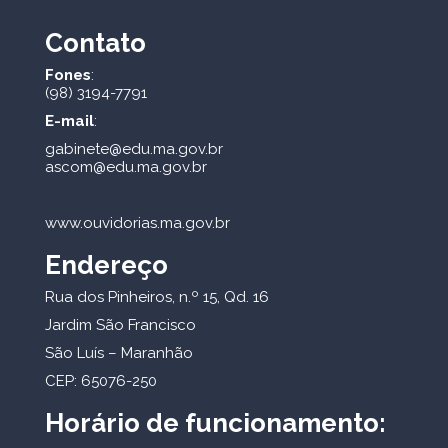
Contato
Fones
:
(98) 3194-7791
E-mail
:
gabinete@edu.ma.gov.br
ascom@edu.ma.gov.br
www.ouvidorias.ma.gov.br
Endereço
Rua dos Pinheiros, n.º 15, Qd. 16
Jardim São Francisco
São Luís – Maranhão
CEP: 65076-250
Horário de funcionamento: