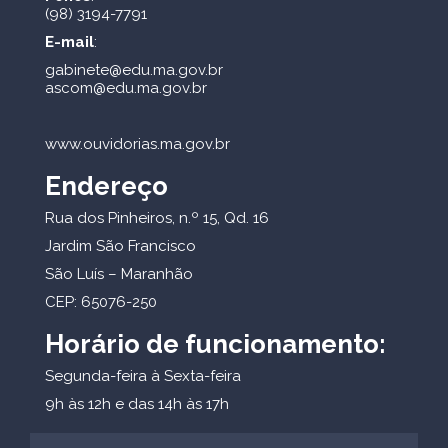
(98) 3194-7791
E-mail
:
gabinete@edu.ma.gov.br
ascom@edu.ma.gov.br
www.ouvidorias.ma.gov.br
Endereço
Rua dos Pinheiros, n.º 15, Qd. 16
Jardim São Francisco
São Luís – Maranhão
CEP: 65076-250
Horário de funcionamento:
Segunda-feira à Sexta-feira
9h às 12h e das 14h às 17h