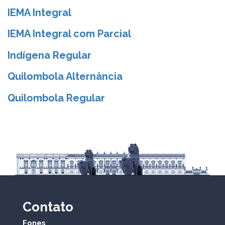
IEMA Integral
IEMA Integral com Parcial
Indígena Regular
Quilombola Alternância
Quilombola Regular
Contato
Fones
: